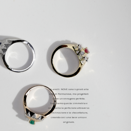
Gli anelli NOVE sono ispirati alla
città di Palmanova, ma progettati
come un ennagono perfetto.
Superiamo questa simmetria e
cerchiamo la perfezione attraverso
l'inclinazione e la sfaccettatura,
creando così una base unica e
originale.